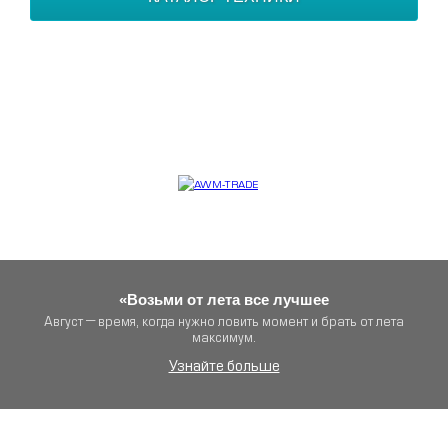
Контактная информация
awm-trade.ru
официальный дистрибьютор CFMOTO в России
«Возьми от лета все лучшее
Август — время, когда нужно ловить момент и брать от лета
максимум.
Узнайте больше
Уведомление об отзыве мотоциклов CFMOTO 1000MT-Х