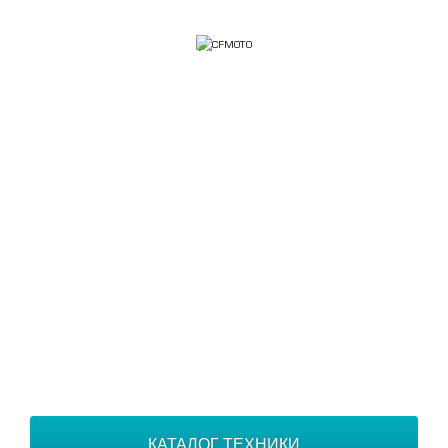
Официальный дилер во Владимире
+7 (4922) 779434
г. Владимир, ул. Толмачевская, д. 1"А"
ОФИЦИАЛЬНЫЙ ДИЛЕР
CFMOTO ВО
ВЛАДИМИРЕ
КАТАЛОГ ТЕХНИКИ